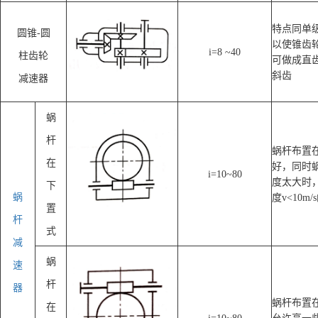
特点同单
圆锥-圆
以使锥齿
i=8 ~40
柱齿轮
可做成直
斜齿
减速器
蜗
杆
蜗杆布置
在
好，同时
i=10~80
度太大时
下
蜗
度v<10m
置
杆
式
减
蜗
速
杆
器
蜗杆布置
在