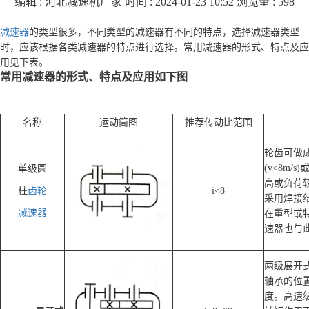
编辑 :
河北减速机厂家
时间 : 2024-01-23 10:52 浏览量 : 598
减速器
的类型很多，不同类型的减速器有不同的特点，选择减速器类型
时，应该根据各类减速器的特点进行选择。常用减速器的形式、特点及应
用见下表。
常用减速器的形式、特点及应用如下图
名称
运动简图
推荐传动比范围
轮齿可做
(v<8m
单级圆
高或负荷
柱
齿轮
i<8
采用焊接
减速器
在重型或
速器也与
两级展开
轴承的位
度。高速