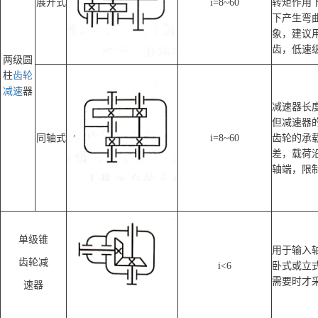
展开式
i=8~60
转矩作用
下产生弯
象，建议
齿，低速
两级圆
柱
齿轮
减速
器
减速器长
但减速器
同轴式
i=8~60
齿轮的承
差，载荷
轴端，限
单级锥
用于输入
齿轮减
i<6
卧式或立
需要时才
速器