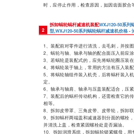
时，应停止作用，检查原因，如因齿面胶合
拆卸蜗轮蜗杆减速机装配
WXJ120-50系
2
型,WXJ120-50系列蜗轮蜗杆减速机价格 - 沧
1、装配前对零件进行清洗，去毛刺，并按
2、蜗轮与轴、轴承与轴的配合面压入前应
3、若蜗轮是装配式的，应先将蜗轮圈压装
4、将蜗轮装于轴上，常用的方法有压入装
5、将蜗轮轴组件装入机壳，后将蜗杆装入
定。
6、轴承与轴肩、轴承与压盖装配适合，压
7、装配后的蜗杆传动机构，还需检查它的
相等。
8、拆卸皮带罩、三角皮带、皮带轮，拆卸
9、拆卸蜗杆两端盖和减速器剖分面的螺栓
并清洗上盖，检查紧固螺栓处是否漏油。
10、拆卸润滑系统，拆卸蜗轮锁紧螺母，