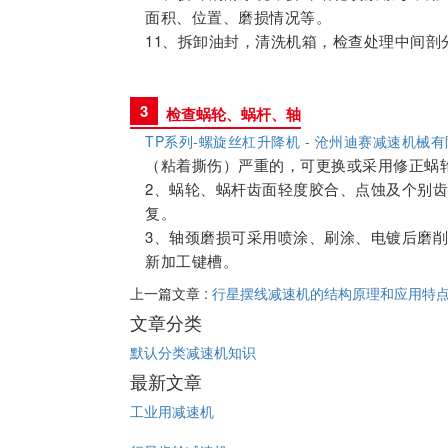
面积、位置、磨损情况等。
11、拆卸油封，清洗机箱，检查处理中间剖
3
检查蜗轮、蜗杆、轴
TP系列-螺旋丝杠升降机 - 沧州迪赛减速机械有限责任公
（粘着撕伤）严重的，可更换或采用修正蜗
2、蜗轮、蜗杆齿面轻度胶合、点蚀及个别
复。
3、轴颈磨损可采用喷涂、刷涂、电镀后磨削
新加工键槽。
上一篇文章 :
行星摆线减速机的结构原理和应用特
文章分类
默认分类
减速机知识
最新文章
工业用减速机