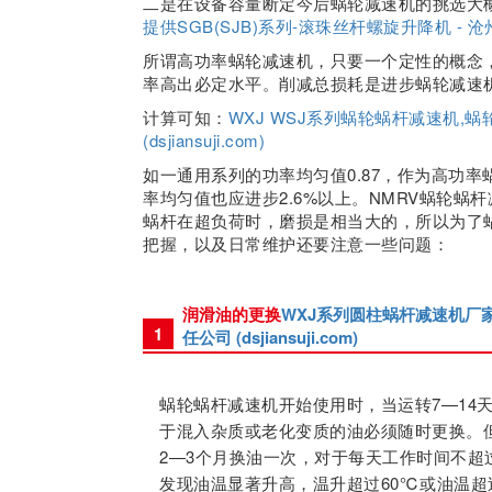
二是在设备容量断定今后蜗轮减速机的挑选大
提供SGB(SJB)系列-滚珠丝杆螺旋升降机 - 沧州迪
所谓高功率蜗轮减速机，只要一个定性的概念
率高出必定水平。削减总损耗是进步蜗轮减速
计算可知：
WXJ WSJ系列蜗轮蜗杆减速机,
(dsjiansuji.com)
如一通用系列的功率均匀值0.87，作为高功
率均匀值也应进步2.6%以上。
NMRV蜗轮蜗
蜗杆在超负荷时，磨损是相当大的，所以为了
把握，以及日常维护还要注意一些问题：
润滑油的更换
WXJ系列圆柱蜗杆减速机厂家
1
任公司 (dsjiansuji.com)
蜗轮蜗杆减速机开始使用时，当运转7—14
于混入杂质或老化变质的油必须随时更换。
2—3个月换油一次，对于每天工作时间不超
发现油温显著升高，温升超过60℃或油温超