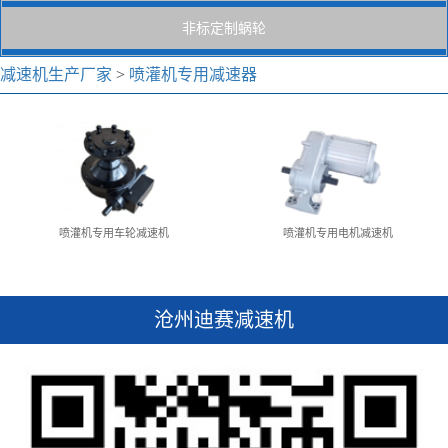
非标定制蜗轮
喷灌机专用车轮减速机
喷灌机专用电机减速机
减速机生产厂家
>
喷灌机专用减速器
查看详情
查看详情
喷灌机专用车轮减速机
喷灌机专用电机减速机
沧州迪赛减速机