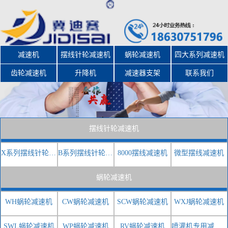
减速机
摆线针轮减速机
蜗轮减速机
四大系列减速机
齿轮减速机
升降机
减速器支架
联系我们
摆线针轮减速机
X系列摆线针轮减速机
B系列摆线针轮减速机
8000摆线减速机
微型摆线减速机
蜗轮减速机
WH蜗轮减速机
CW蜗轮减速机
SCW蜗轮减速机
WXJ蜗轮减速机
SWL蜗轮减速机
WP蜗轮减速机
RV蜗轮减速机
喷灌机专用减速器