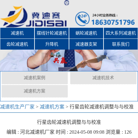
减速机
摆线针轮减速机
蜗轮减速机
四大系列减速机
齿轮减速机
升降机
减速器支架
联系我们
减速机案例
减速机技术
减速机方案
减速机生产厂家
>
减速机方案
>
行星齿轮减速机调整与与校准
行星齿轮减速机调整与与校准
编辑 :
河北减速机厂家
时间 : 2024-05-08 09:08 浏览量 : 126