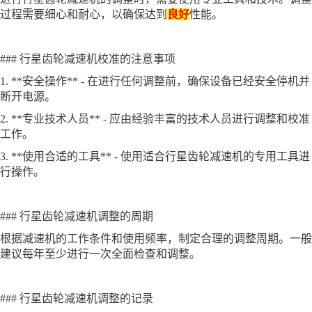
过程需要细心和耐心，以确保达到
良好
性能。
### 行星齿轮减速机校准的注意事项
1. **安全操作** - 在进行任何调整前，确保设备已经安全停机并
断开电源。
2. **专业技术人员** - 应由经验丰富的技术人员进行调整和校准
工作。
3. **使用合适的工具** - 使用适合行星齿轮减速机的专用工具进
行操作。
### 行星齿轮减速机调整的周期
根据减速机的工作条件和使用频率，制定合理的调整周期。一般
建议每年至少进行一次全面检查和调整。
### 行星齿轮减速机调整的记录