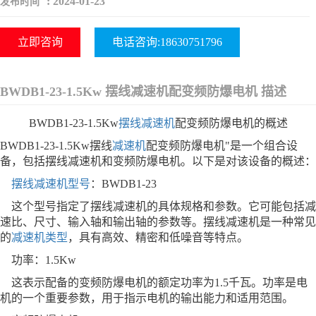
:
2024-01-23
发布时间
立即咨询
电话咨询:18630751796
BWDB1-23-1.5Kw 摆线减速机配变频防爆电机 描述
BWDB1-23-1.5Kw
摆线减速机
配变频防爆电机的概述
BWDB1-23-1.5Kw摆线
减速机
配变频防爆电机"是一个组合设
备，包括摆线减速机和变频防爆电机。以下是对该设备的概述：
摆线减速机型号
：BWDB1-23
这个型号指定了摆线减速机的具体规格和参数。它可能包括减
速比、尺寸、输入轴和输出轴的参数等。摆线减速机是一种常见
的
减速机类型
，具有高效、精密和低噪音等特点。
功率：1.5Kw
这表示配备的变频防爆电机的额定功率为1.5千瓦。功率是电
机的一个重要参数，用于指示电机的输出能力和适用范围。