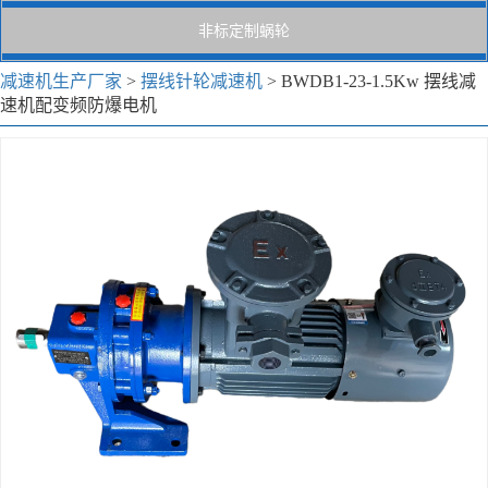
非标定制蜗轮
减速机生产厂家
>
摆线针轮减速机
>
BWDB1-23-1.5Kw 摆线减
速机配变频防爆电机