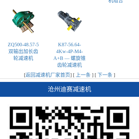
机组合
ZQ500-48.57-5
K87-56.64-
双输出加长齿
4Kw-4P-M4-
轮减速机
A+B — 螺旋锥
齿轮减速机
[
返回减速机厂家首页
] [
上一条
] [
下一条
]
沧州迪赛减速机