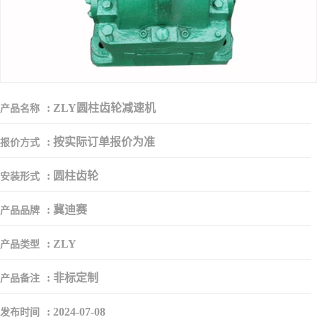
:
ZLY圆柱齿轮减速机
产品名称
:
按实际订单报价为准
报价方式
:
圆柱齿轮
安装形式
:
冀迪赛
产品品牌
:
ZLY
产品类型
:
非标定制
产品备注
:
2024-07-08
发布时间