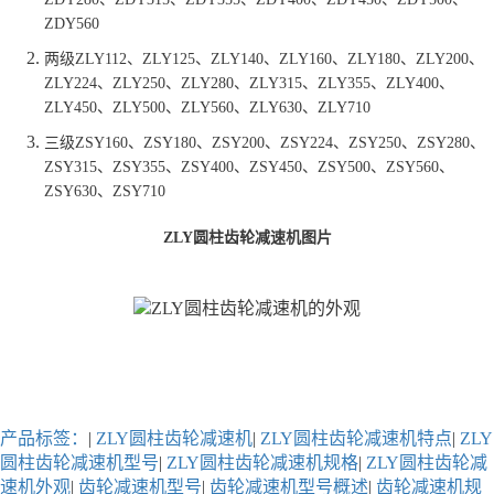
ZDY560
两级ZLY112、ZLY125、ZLY140、ZLY160、ZLY180、ZLY200、
ZLY224、ZLY250、ZLY280、ZLY315、ZLY355、ZLY400、
ZLY450、ZLY500、ZLY560、ZLY630、ZLY710
三级ZSY160、ZSY180、ZSY200、ZSY224、ZSY250、ZSY280、
ZSY315、ZSY355、ZSY400、ZSY450、ZSY500、ZSY560、
ZSY630、ZSY710
ZLY圆柱齿轮减速机图片
产品标签：
|
ZLY圆柱齿轮减速机
|
ZLY圆柱齿轮减速机特点
|
ZLY
圆柱齿轮减速机型号
|
ZLY圆柱齿轮减速机规格
|
ZLY圆柱齿轮减
速机外观
|
齿轮减速机型号
|
齿轮减速机型号概述
|
齿轮减速机规