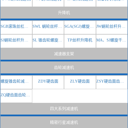
升降机
SGB滚珠丝杠螺旋升降机
SWL 蜗轮丝杆升降机
SGA(SGJ)螺旋升降机
JW蜗轮丝杆升降机
SJ蜗轮丝杆升降机
SL 锥齿轮螺旋升降机
TP丝杆升降机
MA、SJ螺旋千斤顶
减速器支架
齿轮减速机
螺旋锥齿轮减速机
ZDY硬齿面
ZLY硬齿面
ZSY硬齿面齿轮减速器
ZQ硬齿面齿轮减速器
四大系列减速机
精密行星减速机